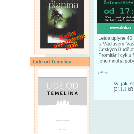
Letos uplyne 40 l
s Václavem Vašk
Českých Budějov
Promítání cyklu 
jeho mnoha poby
Lidé od Temelína
přílohy
sv_jak_s
[311.1 kB,