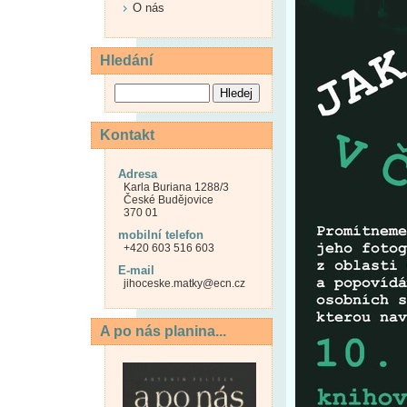
O nás
Hledání
Kontakt
Adresa
Karla Buriana 1288/3
České Budějovice
370 01
mobilní telefon
+420 603 516 603
E-mail
jihoceske.matky@ecn.cz
A po nás planina...