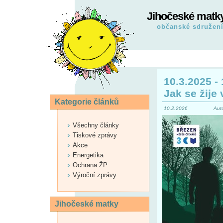
Jihočeské matk
občanské sdružen
10.3.2025 -
Jak se žije
Kategorie článků
10.2.2026
Aut
Všechny články
Tiskové zprávy
Akce
Energetika
Ochrana ŽP
Výroční zprávy
Jihočeské matky