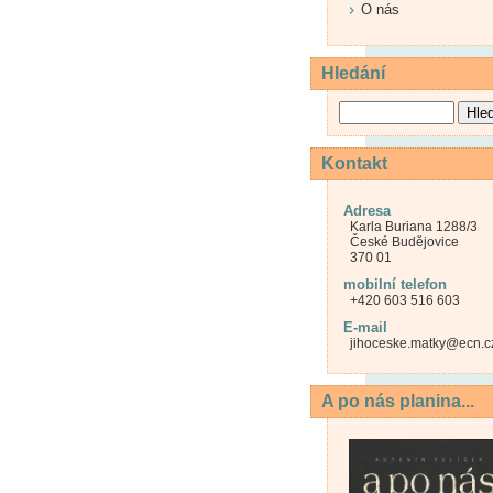
O nás
Hledání
Kontakt
Adresa
Karla Buriana 1288/3
České Budějovice
370 01
mobilní telefon
+420 603 516 603
E-mail
jihoceske.matky@ecn.c
A po nás planina...