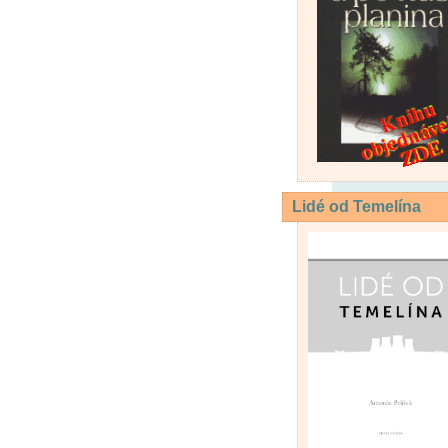
Lidé od Temelína