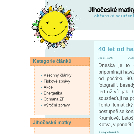
Jihočeské matk
občanské sdružen
40 let od h
26.4.2026
Aut
Kategorie článků
Dneska je to 
připomínají havár
Všechny články
od počátku 90.
Tiskové zprávy
fotografií, besed
Akce
teď už víc jak 1
Energetika
soustřeďují na p
Ochrana ŽP
Tento tematický
Výroční zprávy
postupně se kon
Krumlově. Letoš
Jihočeské matky
Kotva, v pondělí 
< celý článek >