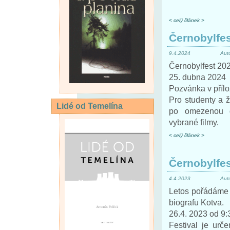
< celý článek >
Černobylfe
9.4.2024
Aut
Černobylfest 20
25. dubna 2024
Pozvánka v přílo
Pro studenty a žá
Lidé od Temelína
po omezenou d
vybrané filmy.
< celý článek >
Černobylfes
4.4.2023
Aut
Letos pořádáme o
biografu Kotva.
26.4. 2023 od 9:
Festival je urče