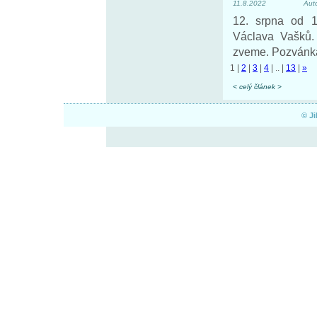
11.8.2022
Aut
12. srpna od 1
Václava Vašků.
zveme. Pozvánk
1
|
2
|
3
|
4
|
..
|
13
|
»
< celý článek >
© J