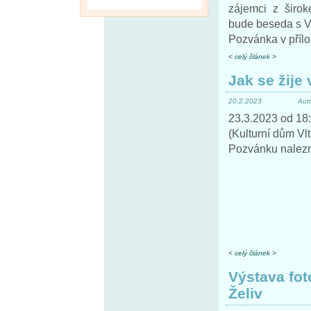
zájemci z širok
bude beseda s 
Pozvánka v přílo
< celý článek >
Jak se žij
20.2.2023
Aut
23.3.2023 od 18:
(Kulturní dům Vlt
Pozvánku nalezne
< celý článek >
Výstava fot
Želiv