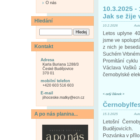
O nás
10.3.2025 -
Jak se žije
Hledání
10.2.2026
Aut
Letos uplyne 40 
jsme ve spoluprá
Kontakt
z nich je besed
Suchém Vrbném
Adresa
Promítání cyklu 
Karla Buriana 1288/3
Václava Vašků 
České Budějovice
370 01
černobylské elek
mobilní telefon
+420 603 516 603
E-mail
< celý článek >
jihoceske.matky@ecn.cz
Černobylfe
A po nás planina...
15.3.2025
Aut
Letošní Černob
Budějovicích.
Pozvánka v přílo