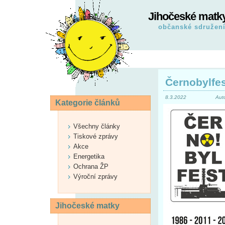
Jihočeské matk
občanské sdružen
Černobylfes
8.3.2022
Aut
Kategorie článků
Všechny články
Tiskové zprávy
Akce
Energetika
Ochrana ŽP
Výroční zprávy
Jihočeské matky