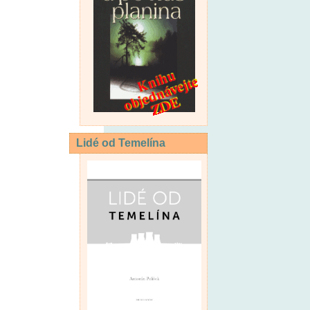
Lidé od Temelína