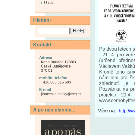
O nás
Hledání
Kontakt
Po dvou letech 
- 21. 4. pro ve
Adresa
(určené předno
Karla Buriana 1288/3
Václavem Vašků
České Budějovice
370 01
Kromě toho jsme
nám loni pro šk
mobilní telefon
+420 603 516 603
zhlédnutí je 
Pozvánka na pro
E-mail
jihoceske.matky@ecn.cz
projekci 21.4
www.cernobylfest.
A po nás planina...
Více na:
http://