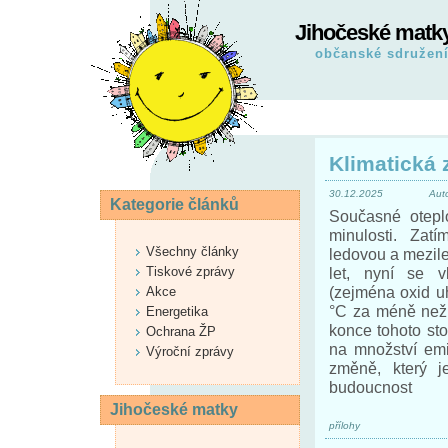
Jihočeské matk
občanské sdružen
Klimatická
30.12.2025
Aut
Kategorie článků
Současné otepl
minulosti. Za
Všechny články
ledovou a mezile
Tiskové zprávy
let, nyní se v
(zejména oxid u
Akce
°C za méně než 
Energetika
konce tohoto stol
Ochrana ŽP
na množství emi
Výroční zprávy
změně, který j
budoucnost
Jihočeské matky
přílohy