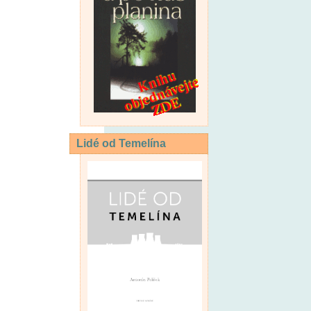
Lidé od Temelína