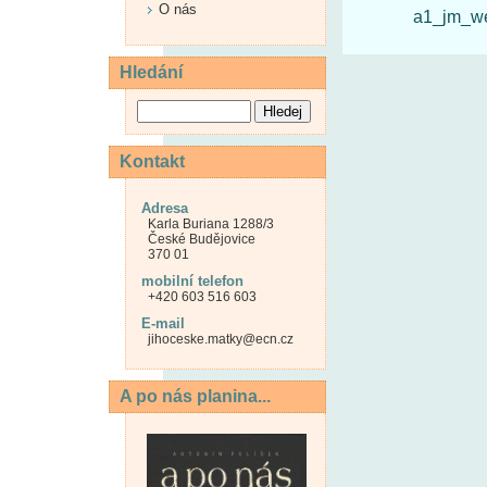
O nás
a1_jm_we
Hledání
Kontakt
Adresa
Karla Buriana 1288/3
České Budějovice
370 01
mobilní telefon
+420 603 516 603
E-mail
jihoceske.matky@ecn.cz
A po nás planina...