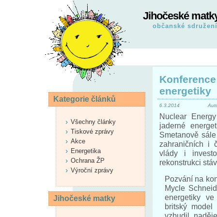
Jihočeské matk
občanské sdružen
Konference
energetiky
Kategorie článků
6.3.2014
Aut
Nuclear Energ
Všechny články
jaderné energe
Tiskové zprávy
Smetanově sále 
Akce
zahraničních i 
Energetika
vlády i invest
Ochrana ŽP
rekonstrukci stáv
Výroční zprávy
Pozvání na kon
Mycle Schneid
energetiky ve
Jihočeské matky
britský model
vzbudil naděj