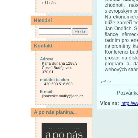
O nás
zhodnotí, na
s evropským p
Na ekonomické
Hledání
blíže zaměří t
Jan Ondřich. S
šance německ
radním pro en
Kontakt
na proměny, kt
Konferenci bu
prostor na dis
Adresa
program a da
Karla Buriana 1288/3
České Budějovice
webových strá
370 01
mobilní telefon
přílohy
+420 603 516 603
E-mail
Pozvánk
jihoceske.matky@ecn.cz
Více na:
http://
A po nás planina...