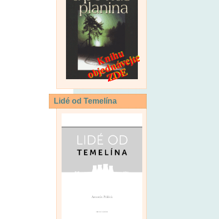
Lidé od Temelína