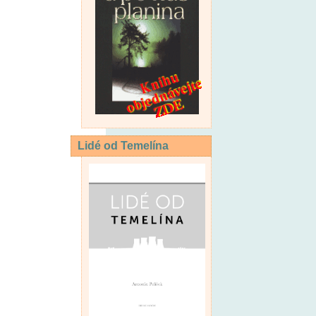
Lidé od Temelína