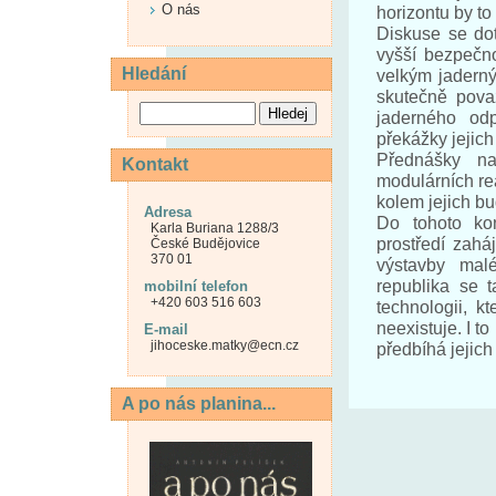
O nás
horizontu by to
Diskuse se do
vyšší bezpečno
Hledání
velkým jaderný
skutečně pova
jaderného odp
překážky jejich
Přednášky na
Kontakt
modulárních re
kolem jejich bu
Adresa
Do tohoto kon
Karla Buriana 1288/3
prostředí zahá
České Budějovice
370 01
výstavby mal
republika se t
mobilní telefon
+420 603 516 603
technologii, k
neexistuje. I 
E-mail
jihoceske.matky@ecn.cz
předbíhá jejich
A po nás planina...