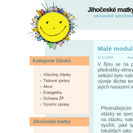
Jihočeské matk
občanské sdružen
Malé modulá
11.11.2025
Aut
Kategorie článků
V říjnu se na 
přednášky věnov
Všechny články
setkání bylo nab
Tiskové zprávy
vývoje těchto t
jejich nasazení v
Akce
Energetika
Ochrana ŽP
Výroční zprávy
Přednášejícím 
otázky se spec
na otázku, nak
Jihočeské matky
využití, jaké
lokalitách jak