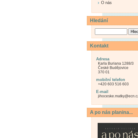
O nás
Hledání
Kontakt
Adresa
Karla Buriana 1288/3
České Budějovice
370 01
mobilní telefon
+420 603 516 603
E-mail
jihoceske.matky@ecn.c
A po nás planina...