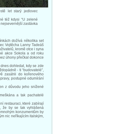
tě let starý jedlovec
ané též kdysi “U zelené
 nejsevernější zastávka
ínkách dožívá několika set
otec Vojtěcha Lanny Tadeáš
uživatelů, kromě otce i syna
lné akce Sokola a od roku
u bez úhony přečkal dokonce
o dnes dohledat, kdy se zde
ždopádně - ti “budovatelé”,
ivě zasáhli do kořenového
opravy, postupné odumírání
cen z důvodu jeho snížené
zmeškána a tak pachatelé
í restauraci, které zabírají
t, že by se tak vyhlášená
ně - mnohým konzumentům by
m nic neříkajícím italským,