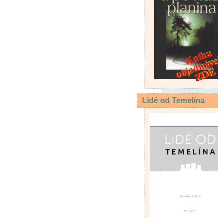
Lidé od Temelína