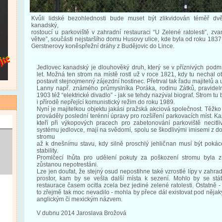
Kvůli lidské bezohlednosti bude muset být zlikvidován téměř dvěs
kanadský,
rostoucí u parkoviště v zahradní restauraci “U Zelené ratolesti”, zv
větve”, součásti nejstaršího domu Husovy ulice, kde byla od roku 1837
Gerstnerovy koněspřežní dráhy z Budějovic do Lince.
Jedlovec kanadský je dlouhověký druh, který se v příznivých podm
let. Možná ten strom na místě rostl už v roce 1821, kdy tu nechal 
postavit stejnojmenný zájezdní hostinec. Přetrval tak řadu majitelů a 
Lanny např. známého průmyslníka Poráka, rodinu Zátků, pravide
1903 též “elektrické divadlo” - jak se tehdy nazýval biograf. Strom t
i přírodě nepřející komunistický režim do roku 1989.
Nyní je majitelkou objektu jakási pražská akciová společnost. Těžk
prováděly poslední terénní úpravy pro rozšíření parkovacích míst. Ka
kteří při výkopových pracech pro zabetonování parkoviště necitl
systému jedlovce, mají na svědomí, spolu se škodlivými imisemi z d
stromu
až k dnešnímu stavu, kdy silně proschlý jehličnan musí být poká
stability.
Promlčecí lhůta pro udělení pokuty za poškození stromu byla 
zůstanou nepotrestáni.
Lze jen doufat, že stejný osud nepostihne také vzrostlé lípy v zahradn
prostor, kam by se vešla další místa k sezení. Mohlo by se stá
restaurace časem ocitla zcela bez jediné zelené ratolesti. Ostat
to zřejmě tak moc nevadilo - mohla by přece dál existovat pod nějaký
anglickým či mexickým názvem.
V dubnu 2014 Jaroslava Brožová