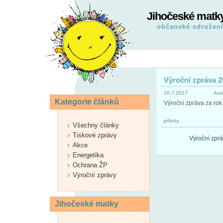
Jihočeské matk
občanské sdružen
Výroční zpráva 2
10.7.2017
Aut
Kategorie článků
Výroční zpráva za rok 
přílohy
Všechny články
Tiskové zprávy
Výroční zpr
Akce
Energetika
Ochrana ŽP
Výroční zprávy
Jihočeské matky