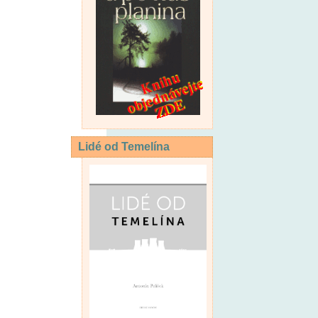
Lidé od Temelína