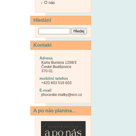
O nás
Hledání
Kontakt
Adresa
Karla Buriana 1288/3
České Budějovice
370 01
mobilní telefon
+420 603 516 603
E-mail
jihoceske.matky@ecn.cz
A po nás planina...