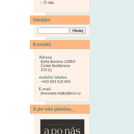
O nás
Hledání
Kontakt
Adresa
Karla Buriana 1288/3
České Budějovice
370 01
mobilní telefon
+420 603 516 603
E-mail
jihoceske.matky@ecn.cz
A po nás planina...