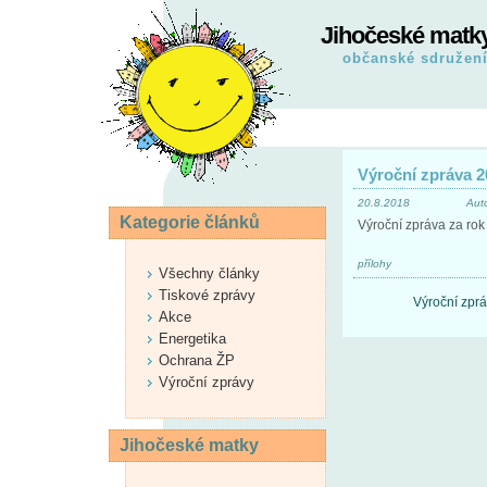
Jihočeské matk
občanské sdružen
Výroční zpráva 2
20.8.2018
Aut
Kategorie článků
Výroční zpráva za rok
přílohy
Všechny články
Tiskové zprávy
Výroční zpr
Akce
Energetika
Ochrana ŽP
Výroční zprávy
Jihočeské matky