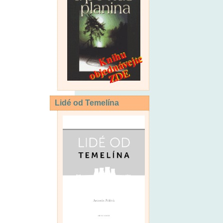
Lidé od Temelína