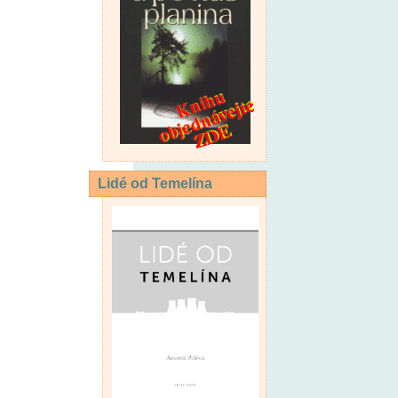
Lidé od Temelína