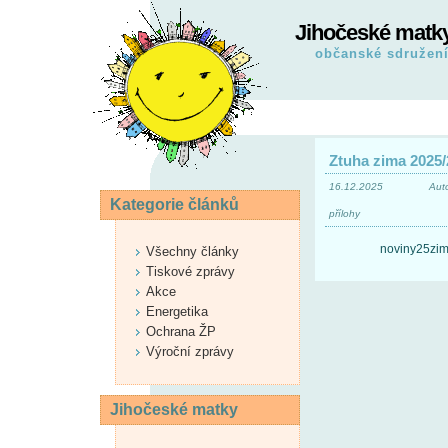
Jihočeské matk
občanské sdružen
Ztuha zima 2025
16.12.2025
Aut
Kategorie článků
přílohy
noviny25zim
Všechny články
Tiskové zprávy
Akce
Energetika
Ochrana ŽP
Výroční zprávy
Jihočeské matky