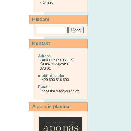
O nás
Hledání
Kontakt
Adresa
Karla Buriana 1288/3
České Budějovice
370 01
mobilní telefon
+420 603 516 603
E-mail
jihoceske.matky@ecn.cz
A po nás planina...