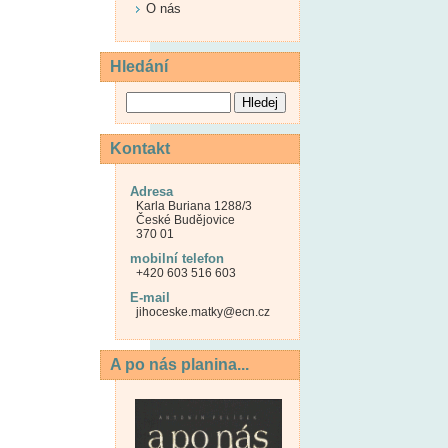
O nás
Hledání
Kontakt
Adresa
Karla Buriana 1288/3
České Budějovice
370 01
mobilní telefon
+420 603 516 603
E-mail
jihoceske.matky@ecn.cz
A po nás planina...