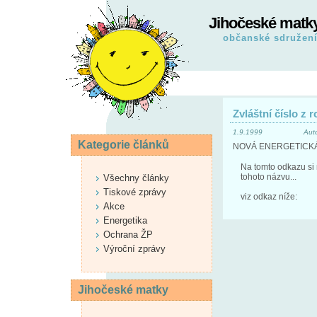
Jihočeské matk
občanské sdružen
Zvláštní číslo z 
1.9.1999
Aut
Kategorie článků
NOVÁ ENERGETICKÁ 
Na tomto odkazu si
tohoto názvu...
Všechny články
Tiskové zprávy
viz odkaz níže:
Akce
Energetika
Ochrana ŽP
Výroční zprávy
Jihočeské matky