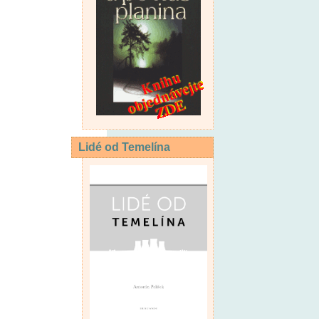
Lidé od Temelína