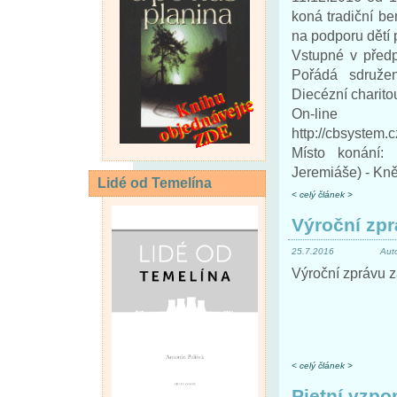
koná tradiční be
na podporu dětí 
Vstupné v před
Pořádá sdruže
Diecézní charit
On-lin
http://cbsystem.c
Místo konání: 
Jeremiáše) - Kn
Lidé od Temelína
< celý článek >
Výroční zp
25.7.2016
Aut
Výroční zprávu z
< celý článek >
Pietní vzpo