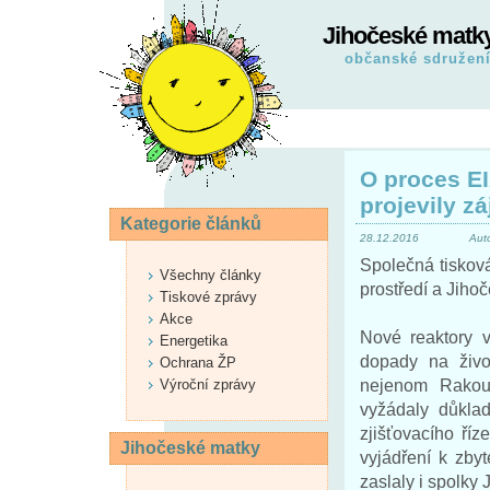
Jihočeské matk
občanské sdružen
O proces E
projevily z
Kategorie článků
28.12.2016
Aut
Společná tiskov
Všechny články
prostředí a Jiho
Tiskové zprávy
Akce
Nové reaktory 
Energetika
dopady na život
Ochrana ŽP
nejenom Rakou
Výroční zprávy
vyžádaly důkla
zjišťovacího říze
Jihočeské matky
vyjádření k zb
zaslaly i spolky