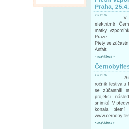
Praha, 25.4
2.5.2016
V 
elektrárně Čer
matky vzpomín
Praze.
Piety se zúčastni
Asfalt.
< celý článek >
Černobylfe
1.5.2016
26
ročník festivalu
se zúčastnili s
projekci násle
snímků. V předv
konala pietní
www.cernobylfes
< celý článek >