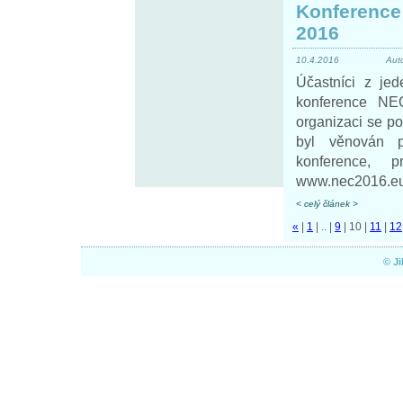
Konference
2016
10.4.2016
Aut
Účastníci z je
konference NEC
organizaci se po
byl věnován p
konference, p
www.nec2016.eu
< celý článek >
«
|
1
|
..
|
9
|
10
|
11
|
12
© J