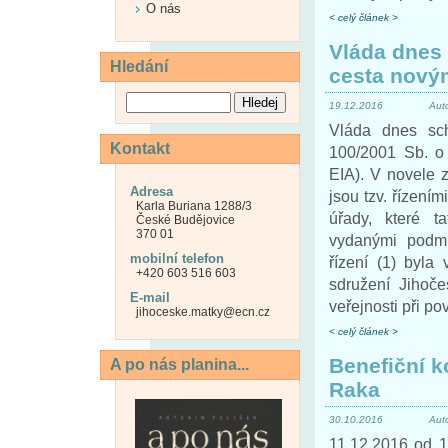
O nás
< celý článek >
Vláda dnes 
Hledání
cesta nový
19.12.2016
Aut
Vláda dnes sch
Kontakt
100/2001 Sb. o 
EIA). V novele 
Adresa
jsou tzv. řízení
Karla Buriana 1288/3
úřady, které t
České Budějovice
370 01
vydanými podmí
mobilní telefon
řízení (1) byla
+420 603 516 603
sdružení Jihoč
E-mail
veřejnosti při po
jihoceske.matky@ecn.cz
< celý článek >
Benefiční k
A po nás planina...
Raka
30.10.2016
Aut
11.12.2016 od 1