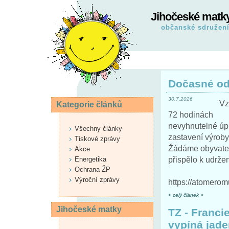
Jihočeské matk
občanské sdružen
Dočasné od
30.7.2026
Vz
Kategorie článků
72 hodinách
nevyhnutelné úpl
Všechny články
zastavení výroby
Tiskové zprávy
Žádáme obyvatel
Akce
přispělo k udrže
Energetika
Ochrana ŽP
Výroční zprávy
https://atomero
< celý článek >
Jihočeské matky
TZ - Franci
vypíná jade