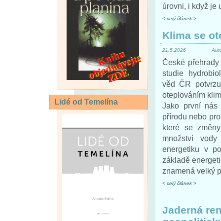
úrovni, i když je
< celý článek >
Klima se ot
21.5.2026
Aut
České přehrady 
studie hydrobi
věd ČR potvrzu
oteplováním klim
Lidé od Temelína
Jako první nás
přírodu nebo pro
které se změny
množství vody 
energetiku v 
základě energetic
znamená velký p
< celý článek >
Jaderná ren