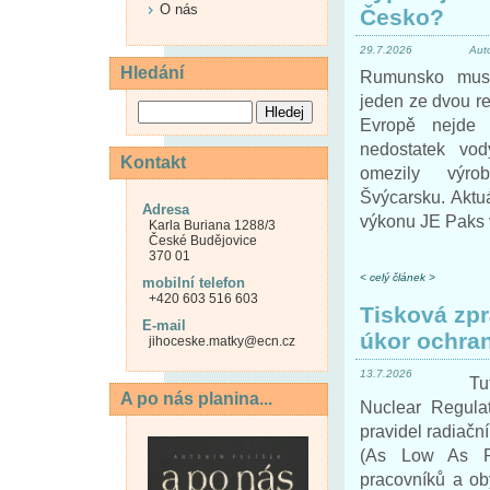
O nás
Česko?
29.7.2026
Aut
Hledání
Rumunsko muse
jeden ze dvou re
Evropě nejde 
nedostatek vo
Kontakt
omezily výr
Švýcarsku. Aktu
Adresa
výkonu JE Paks 
Karla Buriana 1288/3
České Budějovice
370 01
< celý článek >
mobilní telefon
+420 603 516 603
Tisková zpr
E-mail
úkor ochran
jihoceske.matky@ecn.cz
13.7.2026
Tu
A po nás planina...
Nuclear Regula
pravidel radiačn
(As Low As Re
pracovníků a ob