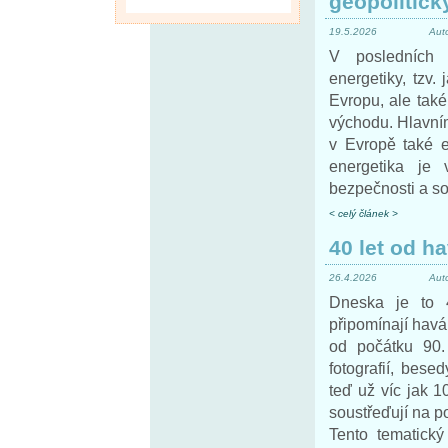
geopolitick
19.5.2026
Aut
V posledních 
energetiky, tzv.
Evropu, ale také
východu. Hlavním
v Evropě také e
energetika je 
bezpečnosti a so
< celý článek >
40 let od h
26.4.2026
Aut
Dneska je to 
připomínají havár
od počátku 90.
fotografií, besed
teď už víc jak 1
soustřeďují na p
Tento tematický