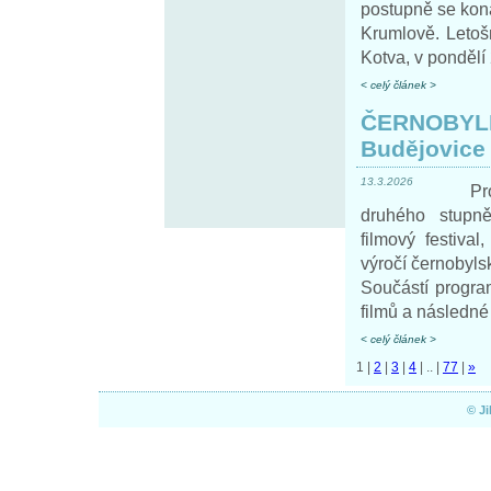
postupně se kon
Krumlově. Letoš
Kotva, v pondělí 
< celý článek >
ČERNOBYLFE
Budějovice
13.3.2026
Pr
druhého stupně
filmový festival
výročí černobyls
Součástí progra
filmů a následn
< celý článek >
1
|
2
|
3
|
4
|
..
|
77
|
»
© J